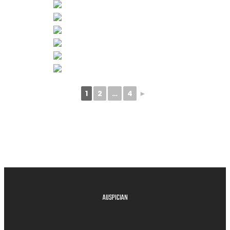
1
2
…
4
►
AUSPICIAN