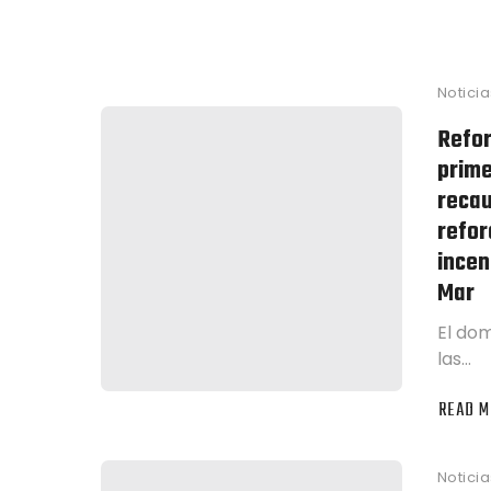
Noticia
Refor
prime
recau
refor
incen
Mar
El do
las…
READ M
Noticia