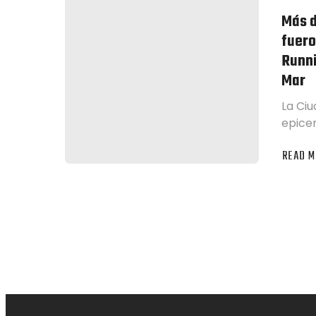
Más d
fuero
Runni
Mar
La Ciu
epice
READ M